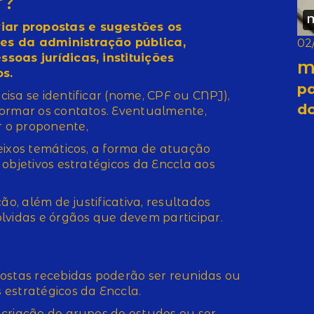
r?
ar propostas e sugestões os
es da administração pública,
02
soas jurídicas, instituições
M
s.
pa
isa se identificar (nome, CPF ou CNPJ),
d
formar os contatos. Eventualmente,
 o proponente,
eixos temáticos, a forma de atuação
objetivos estratégicos da Enccla aos
ão, além de justificativa, resultados
lvidas e órgãos que devem participar.
ostas recebidas poderão ser reunidas ou
 estratégicos da Enccla.
criação de grupos de estudos ou ser