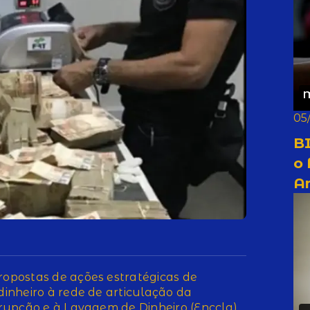
05
BI
o
A
opostas de ações estratégicas de
inheiro à rede de articulação da
rupção e à Lavagem de Dinheiro (Enccla)