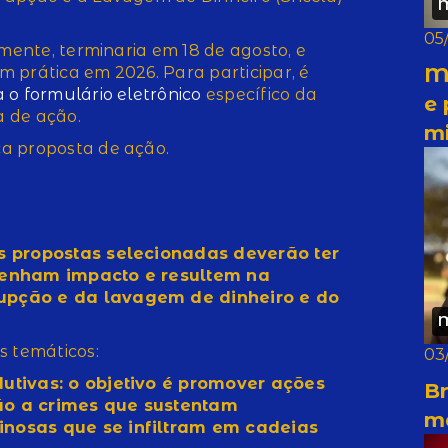
05
lmente, terminaria em 18 de agosto, e
M
 prática em 2026. Para participar, é
 o formulário eletrônico
específico da
e 
 de ação.
m
a proposta de ação.
as propostas selecionadas deverão ter
 tenham impacto e resultem na
upção e da lavagem de dinheiro e do
s temáticos:
03
utivas: o objetivo é promover ações
Br
ão a crimes que sustentam
m
inosas que se infiltram em cadeias