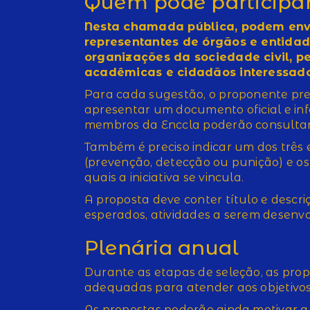
Quem pode participa
Nesta chamada pública, podem envi
representantes de órgãos e entidad
organizações da sociedade civil, pes
acadêmicas e cidadãos interessado
Para cada sugestão, o proponente prec
apresentar um documento oficial e in
membros da Enccla poderão consultar
Também é preciso indicar um dos três 
(prevenção, detecção ou punição) e os 
quais a iniciativa se vincula.
A proposta deve conter título e descriç
esperados, atividades a serem desenvo
Plenária anual
Durante as etapas de seleção, as prop
adequadas para atender aos objetivos
As propostas poderão ainda motivar a 