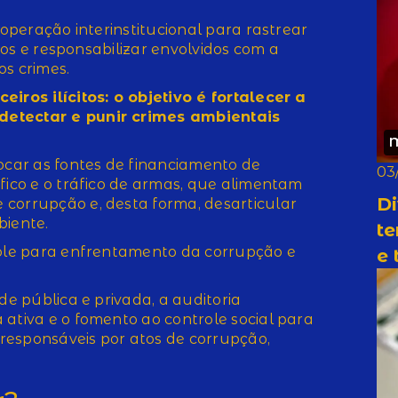
ooperação interinstitucional para rastrear
itos e responsabilizar envolvidos com a
os crimes.
eiros ilícitos: o objetivo é fortalecer a
detectar e punir crimes ambientais
car as fontes de financiamento de
03
fico e o tráfico de armas, que alimentam
Di
corrupção e, desta forma, desarticular
biente.
te
role para enfrentamento da corrupção e
e 
de pública e privada, a auditoria
 ativa e o fomento ao controle social para
s responsáveis por atos de corrupção,