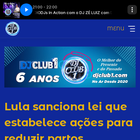
21:00 - 22:00
1 A SUA RÁDIO
DJs In Action com o DJ ZÉ LUIZ com DJ CLUB 1 A SUA RÁDI
MENU
Lula sanciona lei que
estabelece ações para
reduzir partos