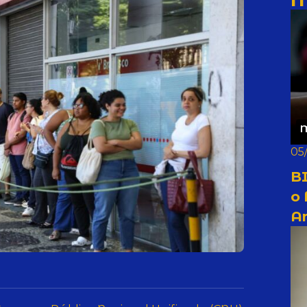
05
BI
o
A