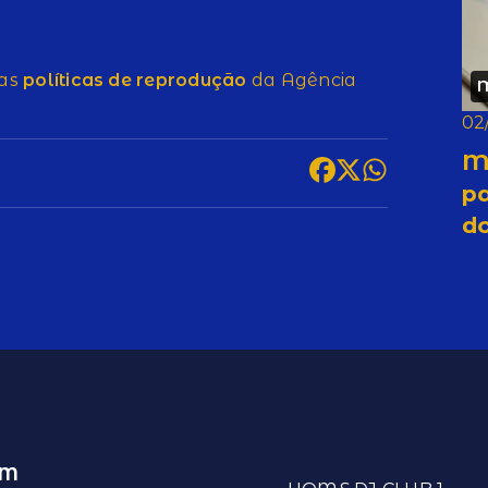
 as
políticas de reprodução
da Agência
02
M
pa
d
EM