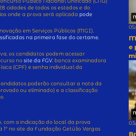
Concurso Público Nacional Unificado (CNU)
28 cidades de todos os estados e do
ípios onde a prova será aplicada
pode
05
Inovação em Serviços Públicos (MGI),
M
sificadas na primeira fase do certame
,
e 
tiva, os candidatos podem acessar
m
curso no
site da FGV
, banca examinadora
sica (CPF) e senha individual da
s candidatos poderão consultar a nota da
provado ou eliminado) e a classificação
o.
, com a indicação do local da prova
03
a 1º no site da Fundação Getúlio Vargas
Br