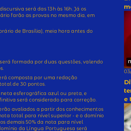
m
discursiva será das 13h às 16h. Já os
iário farão as provas no mesmo dia, em
rário de Brasília), meia hora antes do
a será formada por duas questões, valendo
os.
03
 será composta por uma redação
Di
total de 30 pontos.
te
neta esferográfica azul ou preta, e
e 
finitiva será considerado para correção.
serão avaliados a partir dos conhecimentos
ota total para nível superior - e o domínio
os demais 50% da nota para nível
o domínio da Língua Portuguesa será