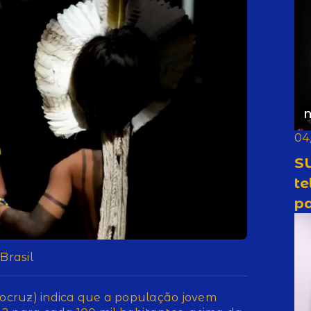
N
04
SU
t
pa
Brasil
ocruz) indica que a população jovem