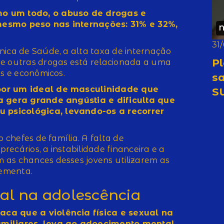
mo um todo, o abuso de drogas e
mesmo peso nas internações: 31% e 32%,
N
31
nica de Saúde, a alta taxa de internação
P
 e outras drogas está relacionada a uma
is e econômicos.
s
 por um ideal de masculinidade que
SU
ia gera grande angústia e dificulta que
 psicológica, levando-os a recorrer
o chefes de família. A falta de
ecários, a instabilidade financeira e a
 as chances desses jovens utilizarem as
ementa.
ual na adolescência
aca que a violência física e sexual na
amiliares, leva ao adoecimento mental.