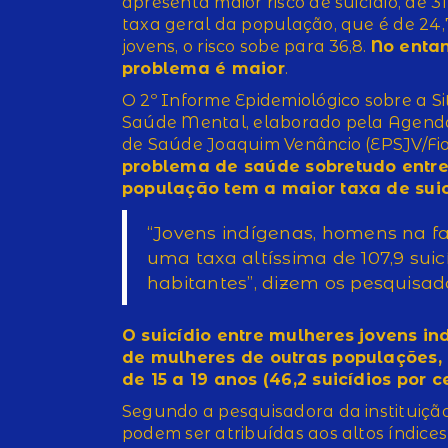
apresenta maior risco de suicídio, de 3
taxa geral da população, que é de 24,
jovens, o risco sobe para 36,8.
No entan
problema é maior
.
O 2º Informe Epidemiológico sobre a S
Saúde Mental, elaborado pela Agenda 
de Saúde Joaquim Venâncio (EPSJV/Fio
problema de saúde sobretudo entre
população tem a maior taxa de suicí
“Jovens indígenas, homens na f
uma taxa altíssima de 107,9 sui
habitantes”, dizem os pesquisad
O suicídio entre mulheres jovens i
de mulheres de outras populações, 
de 15 a 19 anos (46,2 suicídios por 
Segundo a pesquisadora da instituição
podem ser atribuídas aos altos índice