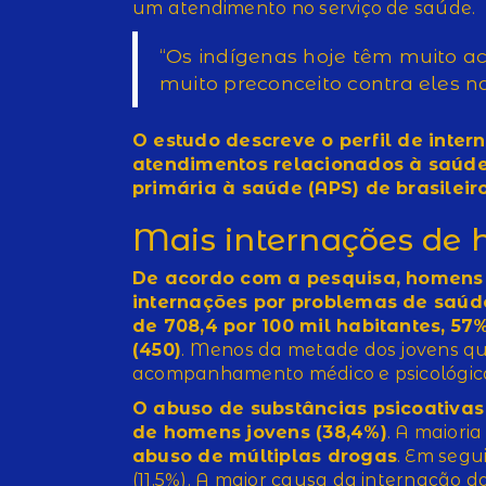
um atendimento no serviço de saúde.
“Os indígenas hoje têm muito a
muito preconceito contra eles na
O estudo descreve o perfil de inter
atendimentos relacionados à saúd
primária à saúde (APS) de brasileir
Mais internações de 
De acordo com a pesquisa, homens 
internações por problemas de saúd
de 708,4 por 100 mil habitantes, 5
(450)
. Menos da metade dos jovens q
acompanhamento médico e psicológico 
O abuso de substâncias psicoativas
de homens jovens (38,4%)
. A maiori
abuso de múltiplas drogas
. Em segu
(11,5%). A maior causa da internação 