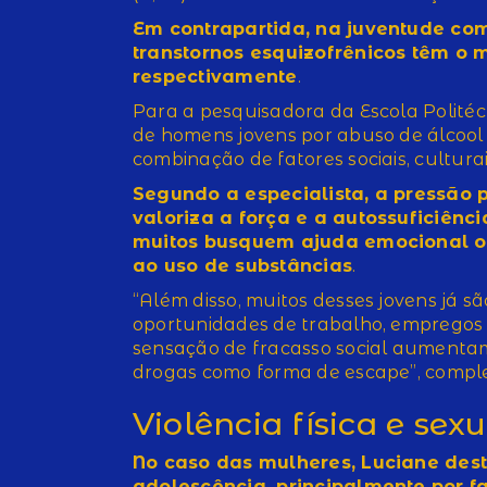
Em contrapartida, na juventude co
transtornos esquizofrênicos têm o 
respectivamente
.
Para a pesquisadora da Escola Politéc
de homens jovens por abuso de álcool
combinação de fatores sociais, cultura
Segundo a especialista, a pressão
valoriza a força e a autossuficiênc
muitos busquem ajuda emocional ou
ao uso de substâncias
.
“Além disso, muitos desses jovens já sã
oportunidades de trabalho, empregos pr
sensação de fracasso social aumentam
drogas como forma de escape”, compl
Violência física e sex
No caso das mulheres, Luciane dest
adolescência, principalmente por f