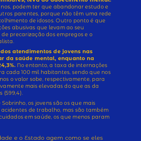
9 anos, podem ter que abandonar estudo e
 outros parentes, porque não têm uma rede
acolhimento de idosos. Outro ponto é que
ções abusivas que levam ao seu
de precarização dos empregos e o
lista.
 dos atendimentos de jovens nas
ar da saúde mental, enquanto na
24,3%.
No entanto, a taxa de internações
ara cada 100 mil habitantes, sendo que nos
nos o valor sobe, respectivamente, para
cativamente mais elevadas do que as da
 (599,4).
Sobrinho, os jovens são os que mais
e acidentes de trabalho, mas são também
cuidados em saúde, os que menos param
edade e o Estado agem como se eles