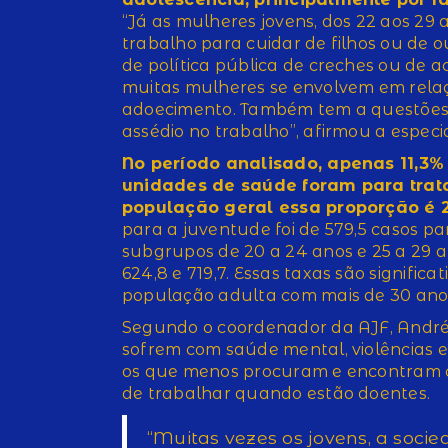
“Já as mulheres jovens, dos 22 aos 2
trabalho para cuidar de filhos ou de
de política pública de creches ou de 
muitas mulheres se envolvem em rela
adoecimento. Também tem a questões 
assédio no trabalho”, afirmou a especia
No período analisado, apenas 11,3%
unidades de saúde foram para trat
população geral essa proporção é 
para a juventude foi de 579,5 casos p
subgrupos de 20 a 24 anos e 25 a 29 a
624,8 e 719,7. Essas taxas são signifi
população adulta com mais de 30 anos
Segundo o coordenador da AJF, André 
sofrem com saúde mental, violências 
os que menos procuram e encontram 
de trabalhar quando estão doentes.
“Muitas vezes os jovens, a soci