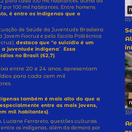
1,2 para cada 100 mil habitantes, acima da
7 por 100 mil habitantes. Entre homens
N
to, é entre os indígenas que o
01
S
ituação de Saúde da Juventude Brasileira:
Jovem Fiocruz e pela Escola Politécnica
A
cruz),
destaca que “o suicídio é um
in
 a juventude indígena
”.
Essa
dios no Brasil (62,7)
.
aixa entre 20 e 24 anos, apresentam
cídios para cada cem mil
ores.
ndígenas também é mais alto do que a
N
especialmente entre as mais jovens,
cem mil habitantes)
.
31
, Luciane Ferrareto, questões culturais
A
s entre os indígenas, além da demora por
pr