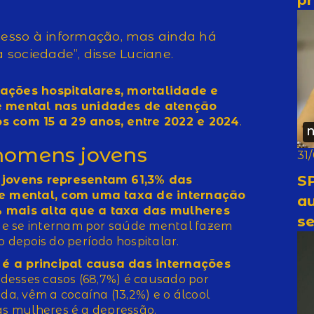
cesso à informação, mas ainda há
 sociedade”, disse Luciane.
nações hospitalares, mortalidade e
e mental nas unidades de atenção
os com 15 a 29 anos, entre 2022 e 2024
.
N
homens jovens
31
SP
jovens representam 61,3% das
e mental, com uma taxa de internação
a
7% mais alta que a taxa das mulheres
se
ue se internam por saúde mental fazem
depois do período hospitalar.
 é a principal causa das internações
a desses casos (68,7%) é causado por
ida, vêm a cocaína (13,2%) e o álcool
das mulheres é a depressão.