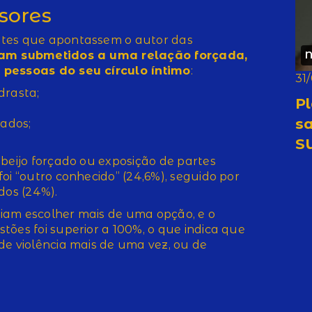
sores
ntes que apontassem o autor das
N
am submetidos a uma relação forçada,
 pessoas do seu círculo íntimo
:
31
drasta;
P
s
ados;
SU
 beijo forçado ou exposição de partes
oi “outro conhecido” (24,6%), seguido por
idos (24%).
iam escolher mais de uma opção, e o
tões foi superior a 100%, o que indica que
de violência mais de uma vez, ou de