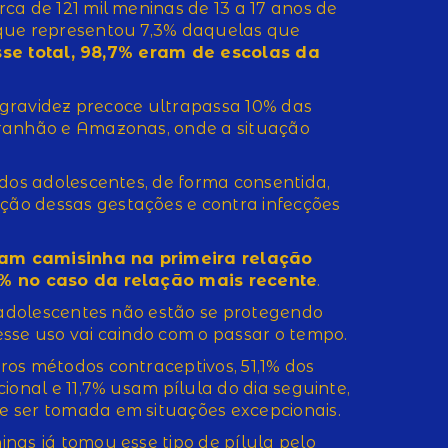
ca de 121 mil meninas de 13 a 17 anos de
 que representou 7,3% daquelas que
se total, 98,7% eram de escolas da
e gravidez precoce ultrapassa 10% das
aranhão e Amazonas, onde a situação
 dos adolescentes, de forma consentida,
ão dessas gestações e contra infecções
am camisinha na primeira relação
2% no caso da relação mais recente
.
s adolescentes não estão se protegendo
sse uso vai caindo com o passar o tempo.
os métodos contraceptivos, 51,1% dos
ional e 11,7% usam pílula do dia seguinte,
 ser tomada em situações excepcionais.
nas já tomou esse tipo de pílula pelo