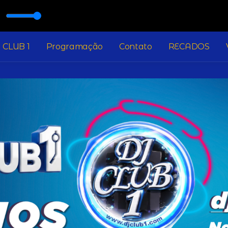
GO
J CLUB 1
Na Hora do Rango com NA HORA DO RANGO
 CLUB 1
Programação
Contato
RECADOS