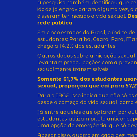
A pesquisa também identificou que cer
idade já engravidaram alguma vez, o
disseram ter iniciado a vida sexual.
Des
rede pública
.
Em cinco estados do Brasil, o índice d
estudantes: Paraíba, Ceará, Pará, M
chega a 14,2% das estudantes.
Outros dados sobre a iniciação sexual
levantam preocupações com a prevenç
sexualmente transmissíveis.
Somente 61,7% dos estudantes usar
sexual, proporção que cai para 57,
Para o IBGE, isso indica que não só o
desde o começo da vida sexual, como e
Já entre aqueles que optaram por outr
estudantes utilizam pílula anticoncepc
uma opção de emergência, que só deve
Apesar disso, quatro em cada dez meni