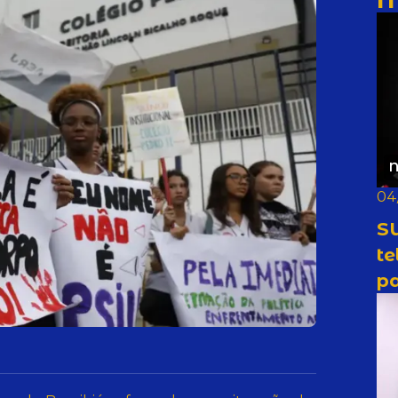
N
04
SU
t
pa