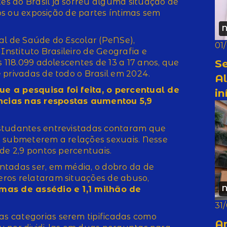
s do Brasil já sofreu alguma situação de
jos ou exposição de partes íntimas sem
N
al de Saúde do Escolar (PeNSe),
01
Instituto Brasileiro de Geografia e
S
s 118.099 adolescentes de 13 a 17 anos, que
 privadas de todo o Brasil em 2024.
A
e a pesquisa foi feita, o percentual de
in
ncias nas respostas aumentou 5,9
estudantes entrevistadas contaram que
e submeterem a relações sexuais. Nesse
de 2,9 pontos percentuais.
ntadas ser, em média, o dobro da de
ros relataram situações de abuso,
N
imas de assédio e 1,1 milhão de
31
s categorias serem tipificadas como
A