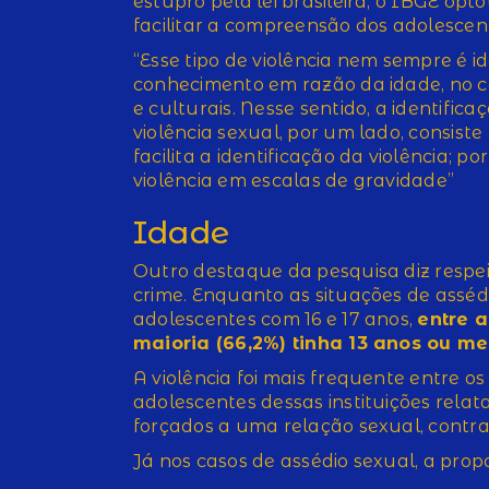
estupro pela lei brasileira, o IBGE op
facilitar a compreensão dos adolescen
“Esse tipo de violência nem sempre é id
conhecimento em razão da idade, no ca
e culturais. Nesse sentido, a identific
violência sexual, por um lado, consis
facilita a identificação da violência; po
violência em escalas de gravidade”
Idade
Outro destaque da pesquisa diz respe
crime. Enquanto as situações de asséd
adolescentes com 16 e 17 anos,
entre a
maioria (66,2%) tinha 13 anos ou m
A violência foi mais frequente entre o
adolescentes dessas instituições relat
forçados a uma relação sexual, contra
Já nos casos de assédio sexual, a pro