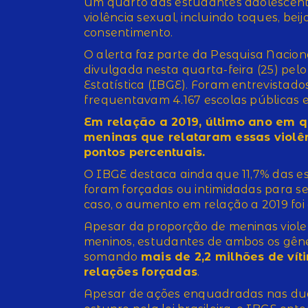
Um quarto das estudantes adolescente
violência sexual, incluindo toques, bei
consentimento.
O alerta faz parte da Pesquisa Nacion
divulgada nesta quarta-feira (25) pelo 
Estatística (IBGE). Foram entrevistado
frequentavam 4.167 escolas públicas e
Em relação a 2019, último ano em qu
meninas que relataram essas violê
pontos percentuais.
O IBGE destaca ainda que 11,7% das 
foram forçadas ou intimidadas para s
caso, o aumento em relação a 2019 foi 
Apesar da proporção de meninas viole
meninos, estudantes de ambos os gêne
somando
mais de 2,2 milhões de vít
relações forçadas
.
Apesar de ações enquadradas nas dua