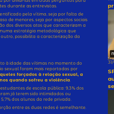
tou por dividi-las em duas perguntas para
pr
tes durante as entrevistas.
entificado pela vítima, seja por falta de
so de menores, seja por aspectos sociais
ação dos diversos atos que caracterizam a
te numa estratégia metodológica que
r outro, possibilita a caracterização da
N
31
ito à idade das vítimas no momento do
io sexual foram mais reportadas por
SP
queles forçados à relação sexual, a
a
enos quando sofreu a violência
.
se
s estudantes de escola pública: 9,3% dos
aram já terem sido intimidados ou
 5,7% dos alunos da rede privada.
porção entre as duas redes é semelhante.