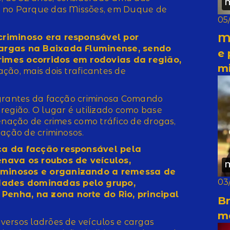
, no Parque das Missões, em Duque de
05
M
criminoso era responsável por
cargas na Baixada Fluminense, sendo
e 
imes ocorridos em rodovias da região,
m
 ação, mais dois traficantes de
egrantes da facção criminosa Comando
região. O lugar é utilizado como base
enação de crimes como tráfico de drogas,
tação de criminosos.
ça da facção responsável pela
enava os roubos de veículos,
iminosos e organizando a remessa de
03
ades dominadas pelo grupo,
enha, na zona norte do Rio, principal
Br
m
versos ladrões de veículos e cargas