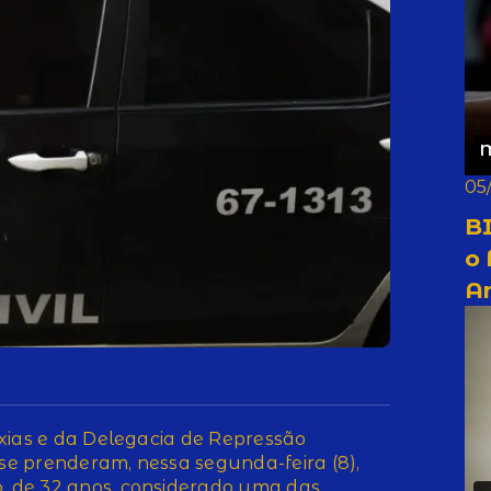
05
BI
o
A
xias e da Delegacia de Repressão
e prenderam, nessa segunda-feira (8),
 de 32 anos, considerado uma das