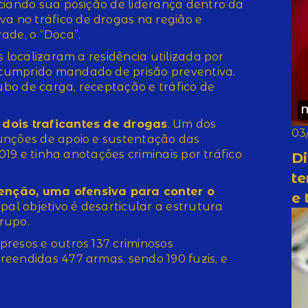
ciando sua posição de liderança dentro da
 no tráfico de drogas na região e
ade, o “Doca”.
 localizaram a residência utilizada por
cumprido mandado de prisão preventiva.
oubo de carga, receptação e tráfico de
 dois traficantes de drogas
. Um dos
03
unções de apoio e sustentação das
2019 e tinha anotações criminais por tráfico
Di
te
enção, uma ofensiva para conter o
e 
cipal objetivo é desarticular a estrutura
grupo.
resos e outros 137 criminosos
eendidas 477 armas, sendo 190 fuzis, e