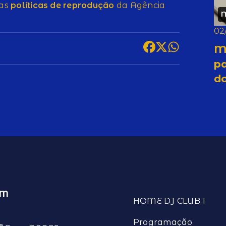
 as
políticas de reprodução
da Agência
02
M
pa
d
EM
HOME DJ CLUB 1
Programação